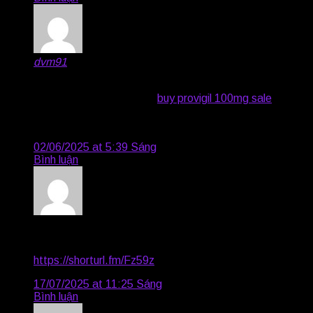
dvm91
says:
purchase provigil pill buy provigil without a prescription
purchase provigil for sale
buy provigil 100mg sale
cost
modafinil 200mg order provigil generic buy generic
modafinil 200mg
02/06/2025 at 5:39 Sáng
Bình luận
Drake3010
says:
Boost your earnings effortlessly—become our affiliate!
https://shorturl.fm/Fz59z
17/07/2025 at 11:25 Sáng
Bình luận