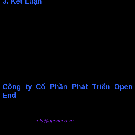
3. Kết Luận
Quyền lực của suy nghĩ trong việc dẫn dắt hành động từ đó
đem lại những kết quả khác nhau
là không thể phủ nhận. Do
đó, bạn cần ý thức được sức mạnh của suy nghĩ và sử dụng
nó một cách khôn ngoan để khiến những điều không thể thành
có thể và biến giấc mơ thành hiện thực. Bằng cách kiểm soát
và làm chủ suy nghĩ của mình, bạn không chỉ giữ được tinh
thần lạc quan mà còn tạo ra những thay đổi tích cực đối với
sức khỏe tinh thần và thể chất, cải thiện chất lượng cuộc
sống. Suy nghĩ không chỉ là bước đầu tiên của mọi hành trình,
mà còn là chìa khóa mở ra cánh cửa của sự thành công và
hạnh phúc. Hãy nhớ rằng, mỗi suy nghĩ của chúng ta đều có
sức mạnh tiềm ẩn để tạo nên sự khác biệt.
Công ty Cổ Phần Phát Triển Open
End
☎️
Hotline: 0938.603.496
📩
Email:
info@openend.vn
☎️
Ms.Huyền – 0969.935.541 –