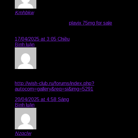
Kmhbkw
says:
purchase inderal online –
plavix 75mg for sale
buy
methotrexate 5mg for sale
17/04/2025 at 3:05 Chiều
Bình luận
Kristen239
says:
http://wish-club.ru/forums/index.php?
autocom=gallery&req=si&img=5291
20/04/2025 at 4:58 Sáng
Bình luận
Nzqclw
says: