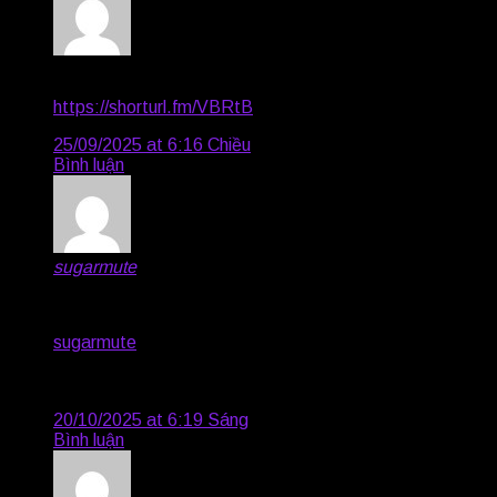
Channing296
says:
https://shorturl.fm/VBRtB
25/09/2025 at 6:16 Chiều
Bình luận
sugarmute
says:
**sugarmute**
sugarmute
is a science-guided nutritional supplement
created to help maintain balanced blood sugar while
supporting steady energy and mental clarity.
20/10/2025 at 6:19 Sáng
Bình luận