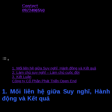
không chỉ nằm ở khả năng tạo ra hành động mà còn ở việc
Contact
dẫn dắt những hành động từ đó đem lại kết quả khác nhau
0973496550
như sự thành công hay những thất bại. Bài viết dưới đây sẽ
phân tích về ảnh hưởng của suy nghĩ đối với hành động và kết
quả, cũng như cách bạn có thể kiểm soát và làm chủ suy nghĩ
của mình để tạo ra những kết quả mong muốn.
Suy nghĩ dẫn dắt những hành động từ đó đem lại kết qu
Nội dung bài viết
1. Mối liên hệ giữa Suy nghĩ, Hành động và Kết quả
2. Làm chủ suy nghĩ – Làm chủ cuộc đời
3. Kết Luận
Công ty Cổ Phần Phát Triển Open End
1.
Mối liên hệ giữa Suy nghĩ, Hành
động và Kết quả
Mối liên hệ giữa suy nghĩ, hành động và kết quả là không thể