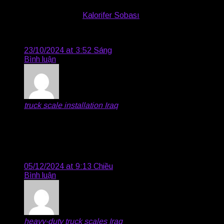
kömür, pelet gibi yakıtlarla çalışan ve ısıtma işlevi gören
bir soba türüdür.
Kalorifer Sobası
içindeki yakıtın
yanmasıyla oluşan ısıyı doğrudan çevresine yayar ve
aynı zamanda suyun ısınmasını sağlar.
23/10/2024 at 3:52 Sáng
Bình luận
truck scale installation Iraq
says:
Dedicated to excellence, BWER offers Iraq’s industries
durable, reliable weighbridge systems that streamline
operations and ensure compliance with local and global
standards.
05/12/2024 at 9:13 Chiều
Bình luận
heavy-duty truck scales Iraq
says: