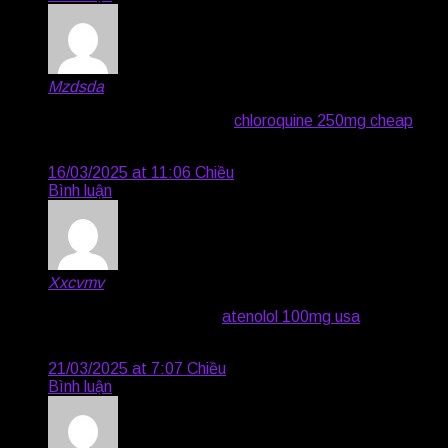
Mzdsda
says:
order cenforce 50mg pill –
chloroquine 250mg cheap
purchase metformin without prescription
16/03/2025 at 11:06 Chiều
Bình luận
Xxcvmv
says:
buy omeprazole 20mg –
atenolol 100mg usa
atenolol
100mg tablet
21/03/2025 at 7:07 Chiều
Bình luận