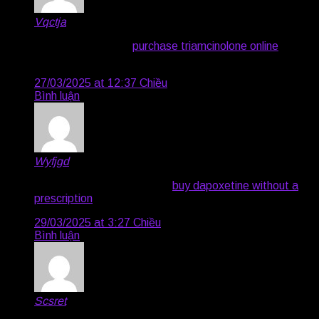
Vqctja
says:
depo-medrol pills –
purchase triamcinolone online
aristocort order
27/03/2025 at 12:37 Chiều
Bình luận
Wyfjgd
says:
purchase clarinex generic –
buy dapoxetine without a
prescription
buy dapoxetine 90mg online
29/03/2025 at 3:27 Chiều
Bình luận
Scsret
says: