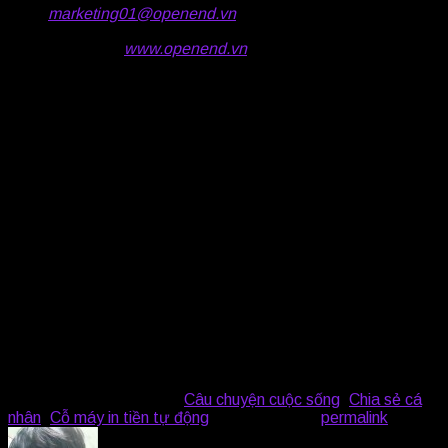
marketing01@openend.vn
🌐
Website:
www.openend.vn
🏠
Địa chỉ: Tầng 14, tòa nhà HM Tower, 412
Nguyễn Thị Minh Khai, Phường 5, Quận 3, TP.
HCM
🏠
Chi nhánh Miền Bắc: Phòng 604, Tầng 6, Tòa
nhà Rocland, Số 112 Mễ Trì Hạ, Phường Mễ Trì,
Quận Nam Từ Liêm, Hà Nội
🏠
Chi nhánh Miền Trung: 1747-1749, Đường
Nguyễn Tất Thành, Phường Thanh Khê Tây,
Quận Thanh Khê, Thành phố Đà Nẵng
🏠
Chi nhánh Miền Nam: Tầng 2, Tòa nhà D-
Vela, số 1177 Huỳnh Tấn Phát, Phường Phú
Thuận, Quận 7, TP. HCM
This entry was posted in
Câu chuyện cuộc sống
,
Chia sẻ cá
nhân
,
Cỗ máy in tiền tự động
. Bookmark the
permalink
.