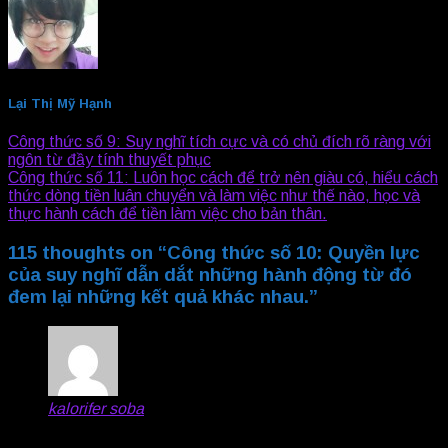
Lại Thị Mỹ Hạnh
Công thức số 9: Suy nghĩ tích cực và có chủ đích rõ ràng với
ngôn từ đầy tính thuyết phục
Công thức số 11: Luôn học cách để trở nên giàu có, hiểu cách
thức dòng tiền luân chuyển và làm việc như thế nào, học và
thực hành cách để tiền làm việc cho bản thân.
115 thoughts on “
Công thức số 10: Quyền lực
của suy nghĩ dẫn dắt những hành động từ đó
đem lại những kết quả khác nhau.
”
kalorifer soba
says:
Keep up the fantastic work! Kalorifer Sobası odun,