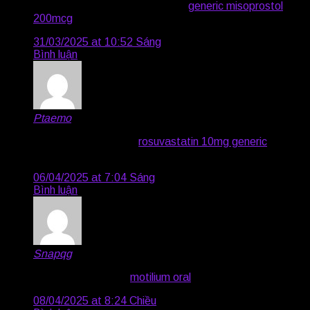
order misoprostol 200mcg pill –
generic misoprostol
200mcg
order diltiazem sale
31/03/2025 at 10:52 Sáng
Bình luận
Ptaemo
says:
buy acyclovir online –
rosuvastatin 10mg generic
where
to buy rosuvastatin without a prescription
06/04/2025 at 7:04 Sáng
Bình luận
Snapqg
says:
oral domperidone –
motilium oral
flexeril order online
08/04/2025 at 8:24 Chiều