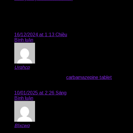
Revolutionize your weighing needs with BWER, Iraq’s
top provider of weighbridge systems, featuring
unparalleled accuracy, durability, and expert installation
services.
16/12/2024 at 1:13 Chiều
Bình luận
Urqhcp
says:
buy ivermectin canada –
carbamazepine tablet
order
carbamazepine 200mg without prescription
10/01/2025 at 2:26 Sáng
Bình luận
Blxcwo
says: