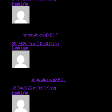
Bình luận
Flynn3002
says:
Good
https://lc.cx/xjXBQT
25/04/2025 at 10:56 Chiều
Bình luận
Kelsey897
says:
Awesome
https://lc.cx/xjXBQT
26/04/2025 at 8:00 Sáng
Bình luận