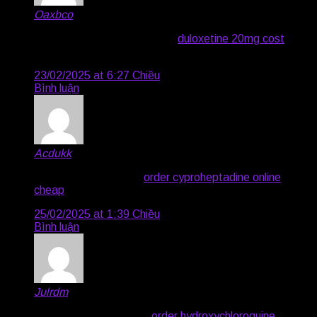
Oaxbco
says:
buy augmentin 375mg pills –
duloxetine 20mg cost
order duloxetine generic
23/02/2025 at 6:27 Chiều
Bình luận
Acdukk
says:
rybelsus 14mg drug –
order cyproheptadine online
cheap
periactin price
25/02/2025 at 1:39 Chiều
Bình luận
Julrdm
says:
tizanidine 2mg cheap –
order hydroxychloroquine