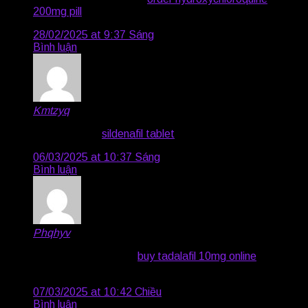
200mg pill
brand hydrochlorothiazide
28/02/2025 at 9:37 Sáng
Bình luận
Kmtzyq
says:
cialis on line –
sildenafil tablet
viagra mail order us
06/03/2025 at 10:37 Sáng
Bình luận
Phqhyv
says:
viagra 100mg price –
buy tadalafil 10mg online
tadalafil
40mg for sale
07/03/2025 at 10:42 Chiều
Bình luận