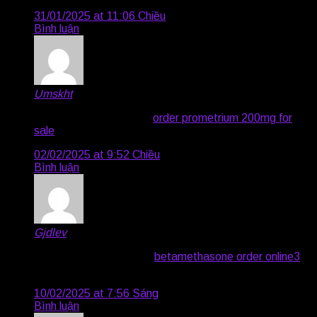
31/01/2025 at 11:06 Chiều
Bình luận
Umskht
says:
omnacortil 40mg sale –
order prometrium 200mg for
sale
prometrium usa
02/02/2025 at 9:52 Chiều
Bình luận
Gjdlev
says:
order furosemide sale –
betamethasone order online3
cheap betamethasone 20 gm
10/02/2025 at 7:56 Sáng
Bình luận