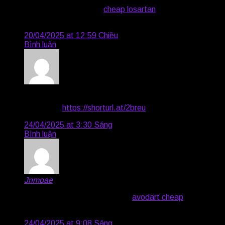
buy generic warfarin –
cheap losartan
losartan buy
online
20/04/2025 at 12:59 Chiều
Bình luận
Joel2990
says:
Very good
https://shorturl.at/2breu
24/04/2025 at 3:30 Sáng
Bình luận
Jnmoae
says:
buy levofloxacin 500mg sale –
avodart cheap
ranitidine
brand
24/04/2025 at 9:08 Sáng