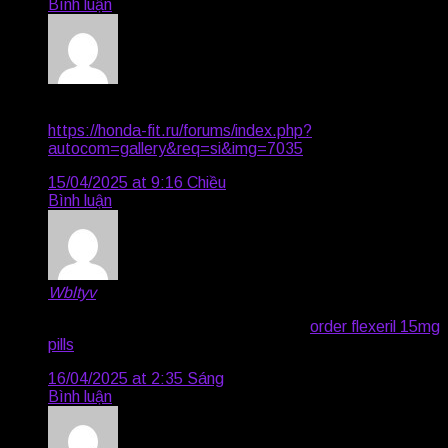
Bình luận
Dana2382
says:
https://honda-fit.ru/forums/index.php?
autocom=gallery&req=si&img=7035
15/04/2025 at 9:16 Chiều
Bình luận
Wbltyv
says:
motilium 10mg without prescription –
order flexeril 15mg
pills
generic flexeril 15mg
16/04/2025 at 2:35 Sáng
Bình luận