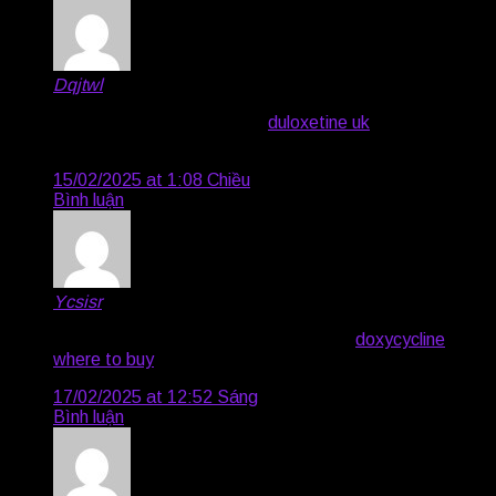
Dqjtwl
says:
order augmentin 1000mg –
duloxetine uk
buy duloxetine
40mg pills
15/02/2025 at 1:08 Chiều
Bình luận
Ycsisr
says:
order vibra-tabs without prescription –
doxycycline
where to buy
cheap glucotrol 10mg
17/02/2025 at 12:52 Sáng
Bình luận