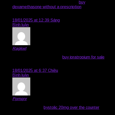
order accutane 20mg online cheap –
buy
dexamethasone without a prescription
linezolid 600mg
us
18/01/2025 at 12:39 Sáng
Bình luận
Ragkwt
says:
order amoxil online cheap –
buy ipratropium for sale
brand combivent 100mcg
18/01/2025 at 6:37 Chiều
Bình luận
Ppmqnr
says:
zithromax drug –
bystolic 20mg over the counter
nebivolol usa