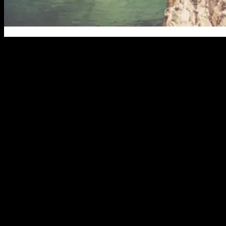
Ta còn ngạo mạn là bởi vì cuộc đời ưu ái cho ta vài chiến
thắng. Không phải vì ta xuất sắc, mà chỉ là muốn thử thách ta
mà thôi. Là bởi vì chắc chắn ta sẽ bước hụt khi ta chìm đắm
trong sự tự mãn mà không biết rằng, trước mắt ta là con
đường không bằng phẳng. Thi thoảng ta chỉ muốn xé đi vài
trang trong cuốn nhật ký ta đã viết.
Bước chân thứ năm, bước chậm…
Qua những lần bước hụt, những lần vấp ngã ta trở nên điềm
tĩnh hơn. Ta nhận ra ta là ai trong vũ trụ bao la này. Ta biết
mình muốn gì và phải làm gì. Ta lắng nghe thay vì tranh cãi…
Và hoài nghi nhiều hơn.
“Trên những dấu chân,
là đôi mắt nhíu mày sau những vấp ngã.
Bước chậm hơn, kèm theo là những hoài nghi về cuộc sống.
Ta được gì, và ta mất điều chi?”
Bước chân thứ sáu, bước ra khỏi vùng an toàn…