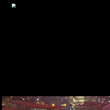
Cuộc sống bắt đầu tại cuối vùng an toàn của bạn
Nếu ở bước chân hụt, ta ước ao được quay trở về sự bao
bọc của cha mẹ, ước rằng ta chưa bao giờ bước đi… Thì lần
này, ta tự tin và bản lĩnh hơn rất nhiều. Ta hiểu rất rõ, nếu
cuộc đời ta chưa từng vấp ngã thì hẳn đó là một bi kịch.
Trước mắt ta vẫn là những con đường gồ ghề. Nhưng ta
không hề nao núng và sẵn sàng vấp ngã. “Không có sự thất
bại, tất cả chỉ là thử thách”
Bước chân thứ bảy, bước thong dong…
Bây giờ đây có lẽ ta đã có đủ trải nghiệm trong cuộc đời.
Nhìn lại những dòng nguệch ngoạc trong cuốn nhật ký ta lại
bật cười. Còn gì đẹp hơn khi trong cuốn nhật ký ấy có đủ màu
sắc của cuộc sống. Ta chỉ cần thong dong để có một đoạn
kết đẹp.
Bước chân cuối cùng, bước tiếp…