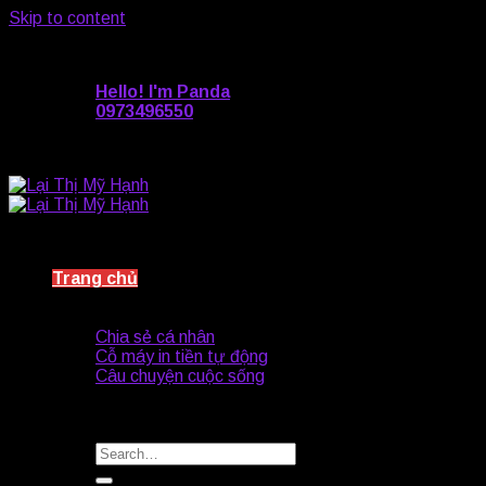
Skip to content
Giới hạn là vật cản do chính chúng ta tạo ra
Hello! I'm Panda
0973496550
Giới hạn là vật cản do chính chúng ta tạo ra
Trang chủ
Giới thiệu
Blog’s
Chia sẻ cá nhân
Cỗ máy in tiền tự động
Câu chuyện cuộc sống
Liên hệ